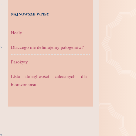
NAJNOWSZE WPISY
Healy
,
Dlaczego nie definiujemy patogenów?
Pasożyty
Lista dolegliwości zalecanych dla
biorezonansu
e