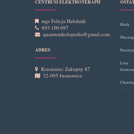
CENTRUM ELEKTROTERAPII
OSTA
mgr Felicja Habdank
Healy
693 100 697
quantumholopedia@gmail.com
Dlaczeg
ADRES
Pasożyt
Lista 
Krasieniec Zakupny 87
biorezo
32-095 Iwanowice
Choroby