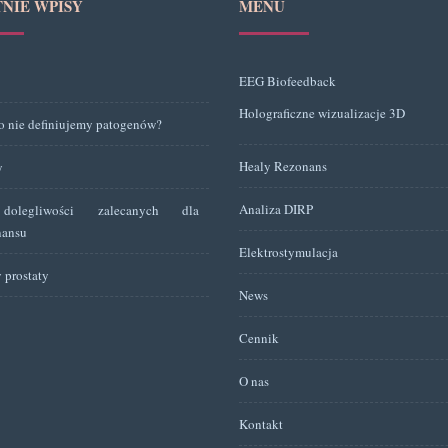
TNIE WPISY
MENU
EEG Biofeedback
Holograficzne wizualizacje 3D
o nie definiujemy patogenów?
Healy Rezonans
y
Analiza DIRP
dolegliwości zalecanych dla
nansu
Elektrostymulacja
 prostaty
News
Cennik
O nas
Kontakt