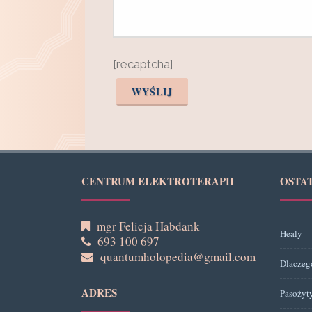
[recaptcha]
CENTRUM ELEKTROTERAPII
OSTA
mgr Felicja Habdank
Healy
693 100 697
quantumholopedia@gmail.com
Dlaczeg
ADRES
Pasożyt