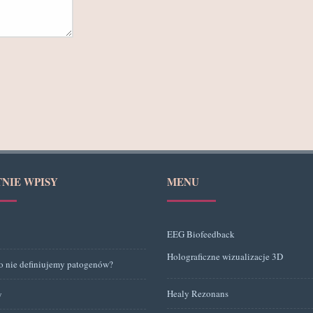
TNIE WPISY
MENU
EEG Biofeedback
Holograficzne wizualizacje 3D
o nie definiujemy patogenów?
Healy Rezonans
y